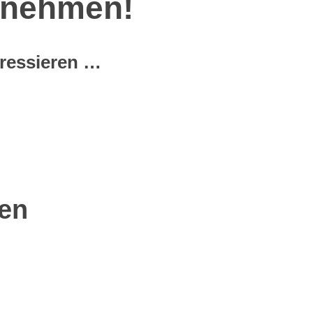
bnehmen!
eressieren …
en