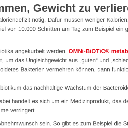
mmen, Gewicht zu verlie
Kaloriendefizit nötig. Dafür müssen weniger Kalor
Ziel von 10.000 Schritten am Tag zum Beispiel ein
iotika angekurbelt werden.
OMNi-BiOTiC® metab
t, um das Ungleichgewicht aus „guten“ und „schle
roidetes-Bakterien vermehren können, dann funktio
äbiotikum das nachhaltige Wachstum der Bacteroid
abei handelt es sich um ein Medizinprodukt, das d
me verringert.
Abnehmwunsch sein. So gibt es zum Beispiel die 